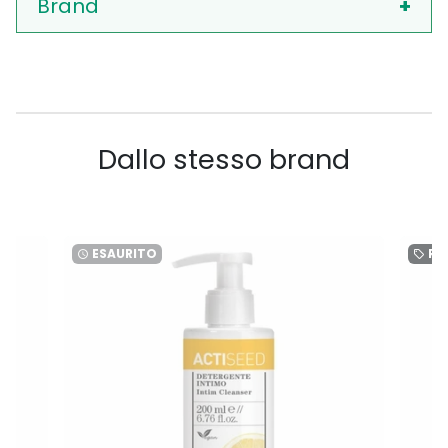
Brand
Dallo stesso brand
ESAURITO
RI
watch_later
local_offer