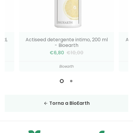
eed,
Actiseed detergente intimo, 200 ml
Alo
- Bioearth
€6,80
€10,00
Bioearth
Torna a BioEarth
arrow_back