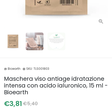
Bioearth
SKU:
TLS001803
store
settings
Maschera viso antiage idratazione
intensa con acido ialuronico, 15 ml -
Bioearth
€3,81
€5,40