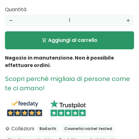
Quantità
remove
add
Aggiungi al carrello
shopping_cart
Negozio in manutenzione. Non è possibile
effettuare ordini.
Scopri perché migliaia di persone come
te ci amano!
Collezioni
BioEarth
Cosmetici nichel tested
layers