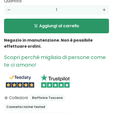
Quantità
remove
add
Aggiungi al carrello
shopping_cart
Negozio in manutenzione. Non è possibile
effettuare ordini.
Scopri perché migliaia di persone come
te ci amano!
Collezioni
Biofficina Toscana
layers
Cosmetici nichel tested