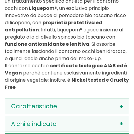
un trattamento specifico antietà per il contorno
occhi con
Liquepom®
, un esclusivo principio
innovativo da bucce di pomodoro bio toscano ricco
di licopene, con
proprietà protettiva ed
antipollution
. Infatti, Liquepom® agisce insieme al
pregiato olio di olivello spinoso bio toscano con
funzione antiossidante e lenitiva
. Si assorbe
facilmente lasciando il contorno occhi ben idratato,
è quindi ideale anche prima del make-up.
Il contorno occhi è
certificato biologico AIAB ed è
Vegan
perchè contiene esclusivamente ingredienti
di origine vegetale; inoltre, è
Nickel tested e Cruelty
Free
.
Caratteristiche
A chi è indicato