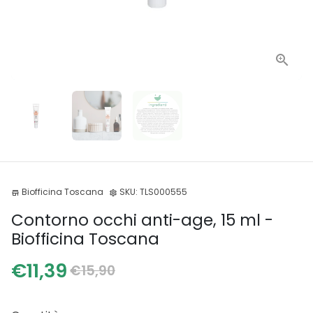
Biofficina Toscana
SKU:
TLS000555
store
settings
Contorno occhi anti-age, 15 ml -
Biofficina Toscana
€11,39
€15,90