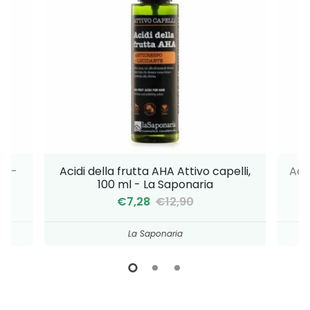
gr -
Acidi della frutta AHA Attivo capelli,
Acqu
100 ml - La Saponaria
€7,28
€12,90
La Saponaria