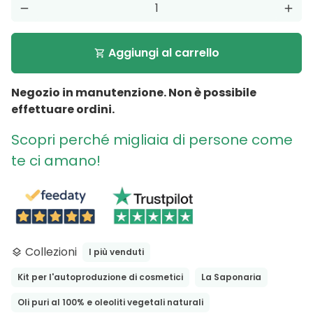
remove
add
Aggiungi al carrello
shopping_cart
Negozio in manutenzione. Non è possibile
effettuare ordini.
Scopri perché migliaia di persone come
te ci amano!
Collezioni
I più venduti
layers
Kit per l'autoproduzione di cosmetici
La Saponaria
Oli puri al 100% e oleoliti vegetali naturali