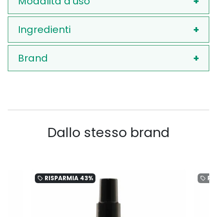
Modalità d'uso
Ingredienti
Brand
Dallo stesso brand
RISPARMIA
43%
RI
local_offer
local_offer