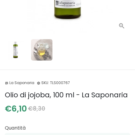
La Saponaria
SKU:
TLS000767
store
settings
Olio di jojoba, 100 ml - La Saponaria
€6,10
€8,30
Quantità