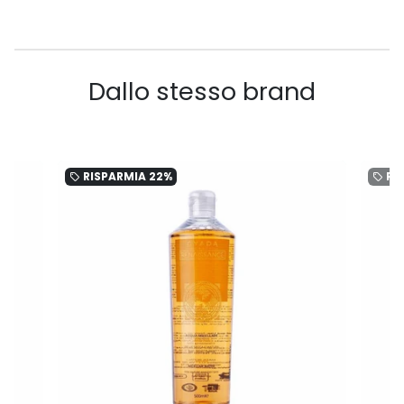
Dallo stesso brand
RISPARMIA
22%
RI
local_offer
local_offer