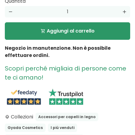
Quantità
remove
add
Aggiungi al carrello
shopping_cart
Negozio in manutenzione. Non è possibile
effettuare ordini.
Scopri perché migliaia di persone come
te ci amano!
Collezioni
Accessori per capelli in legno
layers
Gyada Cosmetics
I più venduti