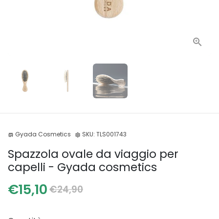
Gyada Cosmetics
SKU:
TLS001743
store
settings
Spazzola ovale da viaggio per
capelli - Gyada cosmetics
€15,10
€24,90