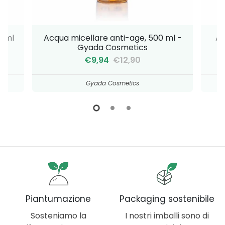
0 ml
Acqua micellare anti-age, 500 ml -
Ac
Gyada Cosmetics
€9,94
€12,90
Gyada Cosmetics
Piantumazione
Packaging sostenibile
Sosteniamo la
I nostri imballi sono di